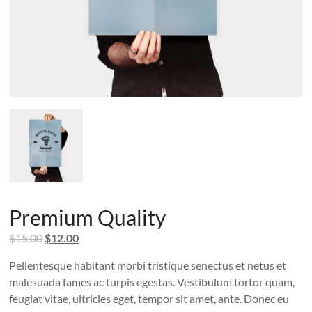
Premium Quality
El
El
$
15.00
$
12.00
precio
precio
Pellentesque habitant morbi tristique senectus et netus et
original
actual
malesuada fames ac turpis egestas. Vestibulum tortor quam,
era:
es:
feugiat vitae, ultricies eget, tempor sit amet, ante. Donec eu
$15.00.
$12.00.