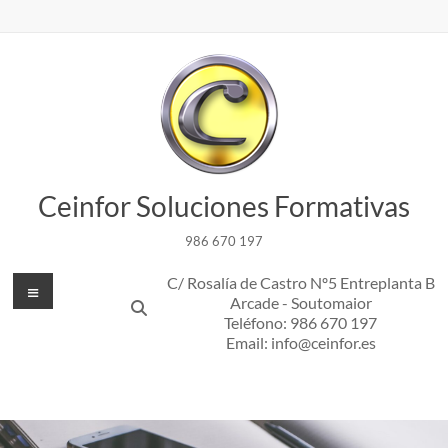
Saltar
al
contenido
Ceinfor Soluciones Formativas
986 670 197
Menú
C/ Rosalía de Castro Nº5 Entreplanta B
Arcade - Soutomaior
Teléfono: 986 670 197
Email: info@ceinfor.es
Contact Info