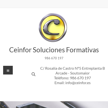
Saltar
al
contenido
Ceinfor Soluciones Formativas
986 670 197
Menú
C/ Rosalía de Castro Nº5 Entreplanta B
Arcade - Soutomaior
Teléfono: 986 670 197
Email: info@ceinfor.es
Contact Info